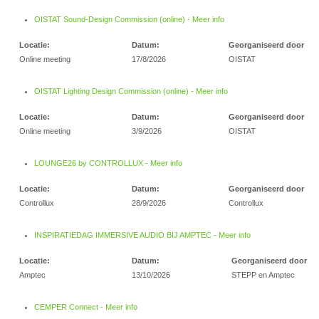
OISTAT Sound-Design Commission (online) - Meer info
Locatie:
Datum:
Georganiseerd door
Online meeting
17/8/2026
OISTAT
OISTAT Lighting Design Commission (online) - Meer info
Locatie:
Datum:
Georganiseerd door
Online meeting
3/9/2026
OISTAT
LOUNGE26 by CONTROLLUX - Meer info
Locatie:
Datum:
Georganiseerd door
Controllux
28/9/2026
Controllux
INSPIRATIEDAG IMMERSIVE AUDIO BIJ AMPTEC - Meer info
Locatie:
Datum:
Georganiseerd door
Amptec
13/10/2026
STEPP en Amptec
CEMPER Connect - Meer info