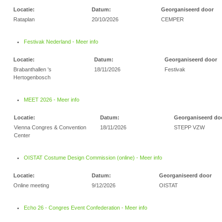
Locatie:
Datum:
Georganiseerd door
Rataplan
20/10/2026
CEMPER
Festivak Nederland - Meer info
Locatie:
Datum:
Georganiseerd door
Brabanthallen 's
18/11/2026
Festivak
Hertogenbosch
MEET 2026 - Meer info
Locatie:
Datum:
Georganiseerd do
Vienna Congres & Convention
18/11/2026
STEPP VZW
Center
OISTAT Costume Design Commission (online) - Meer info
Locatie:
Datum:
Georganiseerd door
Online meeting
9/12/2026
OISTAT
Echo 26 - Congres Event Confederation - Meer info